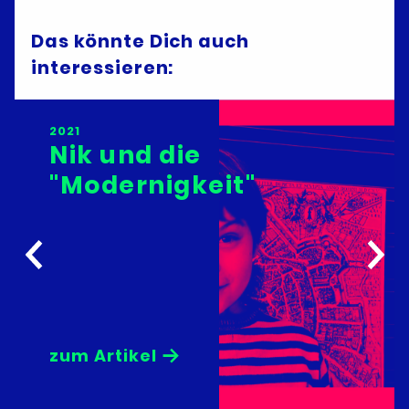
Das könnte Dich auch
interessieren:
2021
2021
Nik und die
Nik und die
"Modernigkeit"
"Modernigkeit"
→
→
zum Artikel